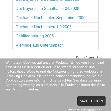
Der Bayerische Schafhalter 04/2008
Dachauer Nachrichten September 2006
Dachauer Nachrichten 1.9.2006
Gehilfenprüfung 2005
Vierlinge aus Unterumbach
Seite 1 von 3
Wir nutzen Cookies auf unserer Website. Einige von ihnen sind
essenziell für den Betrieb der Seite, während andere uns
Start
Zurück
1
2
3
Weiter
helfen, diese Website und die Nutzererfahrung zu verbessern
Ende
(Tracking Cookies). Sie können selbst entscheiden, ob Sie die
Cookies zulassen möchten. Bitte beachten Sie, dass bei einer
Ablehnung womöglich nicht mehr alle Funktionalitäten der Seite
zur Verfügung stehen.
AKZEPTIEREN
(c) 2016 Richard Kiemer
Weitere Informationen